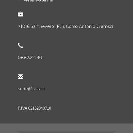
Preventivo on line
71016 San Severo (FG), Corso Antonio Gramsci
0882.221901
sede@sista.it
P.IVA 02162840710